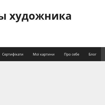
сы художника
Сертифікати
Мої картини
Про себе
Блог