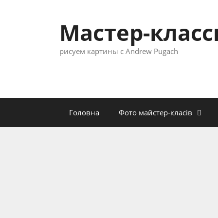
Перейти
к
Мастер-клас
содержимому
рисуем картины с Andrew Pugach
Головна
Фото майстер-класів