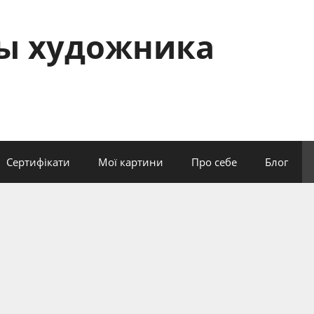
сы художника
Сертифікати
Мої картини
Про себе
Блог