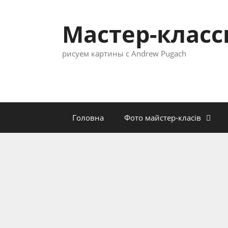
Перейти
к
Мастер-клас
содержимому
рисуем картины с Andrew Pugach
Головна
Фото майстер-класів