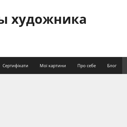
сы художника
Сертифікати
Мої картини
Про себе
Блог