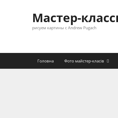
Перейти
к
Мастер-клас
содержимому
рисуем картины с Andrew Pugach
Головна
Фото майстер-класів