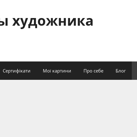
сы художника
Сертифікати
Мої картини
Про себе
Блог