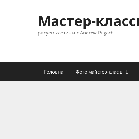
Перейти
к
Мастер-клас
содержимому
рисуем картины с Andrew Pugach
Головна
Фото майстер-класів