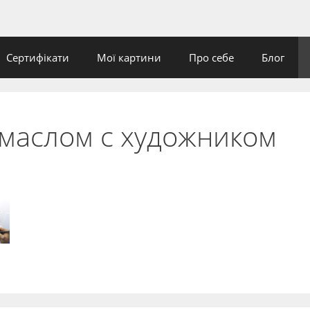
Сертифікати
Мої картини
Про себе
Блог
 маслом с художником