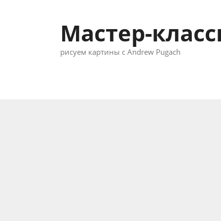
Перейти
к
Мастер-клас
содержимому
рисуем картины с Andrew Pugach