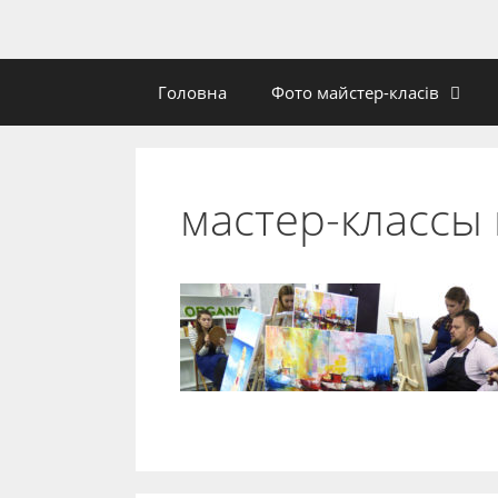
Головна
Фото майстер-класів
мастер-классы