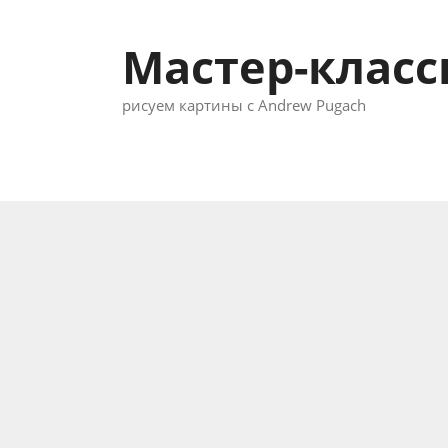
Перейти
к
Мастер-клас
содержимому
рисуем картины с Andrew Pugach