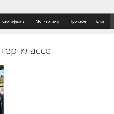
Сертифікати
Мої картини
Про себе
Блог
тер-классе