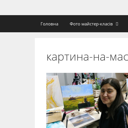
Головна
Фото майстер-класів
картина-на-мас