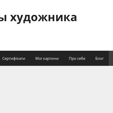
сы художника
Сертифікати
Мої картини
Про себе
Блог