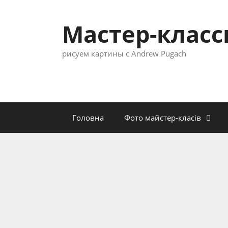
Перейти
к
Мастер-клас
содержимому
рисуем картины с Andrew Pugach
Головна
Фото майстер-класів