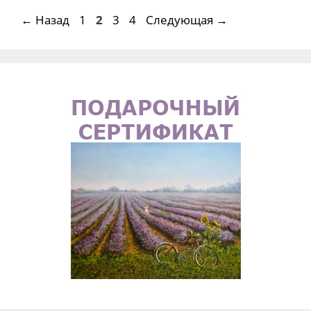
Страница
Страница
Страница
Страница
←
Назад
1
2
3
4
Следующая
→